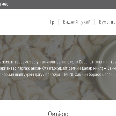
17090
Нүүр
Бидний тухай
Бүтээгдэх
нь жижиг тээрэмнээс үйл ажиллагаагаа эхэлж Европын хамгийн том 
ианаас гаргаж авсан бүтээгдэхүүнүүдийг дэлхий даяар нийлүүлж байна
ийг нарийн шалгуурын дагуу сонгодог. HAHNE химийн бордоо болон 
Овъёос