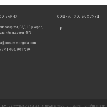
ОО БАРИХ
СОШИАЛ ХОЛБООСУУД
анбаатар хот, БЗД, 10-р хороо,
даагийн академи, 48/3
ma@prosum-mongolia.com
6 77117070, 90117090
БҮХ ЭРХ ХУУЛИАР ХАМГААЛАГДСАН © 2025 ПРОСУМ ИНТЕРНЭЙШНЛ ХХК