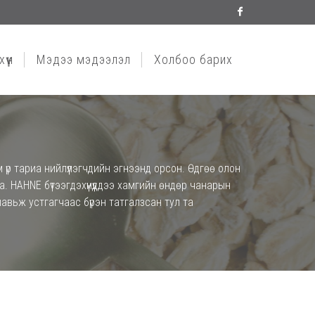
Facebook
үүн
Мэдээ мэдээлэл
Холбоо барих
үр тариа нийлүүлэгчдийн эгнээнд орсон. Өдгөө олон
. HAHNE бүтээгдэхүүнүүддээ хамгийн өндөр чанарын
шавьж устгагчаас бүрэн татгалзсан тул та