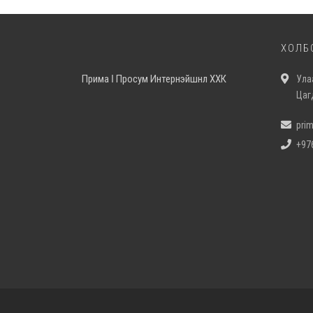
ХОЛБ
Прима ǀ Просум Интернэйшнл ХХК
Ула
Цаг
pri
+97