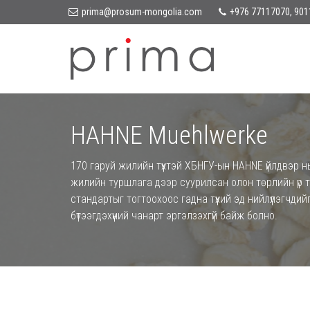
prima@prosum-mongolia.com
+976 77117070, 901
HAHNE Muehlwerke
170 гаруй жилийн түүхтэй ХБНГУ-ын HAHNE үйлдвэр 
жилийн туршлага дээр суурилсан олон төрлийн үр тар
стандартыг тогтоохоос гадна түүхий эд нийлүүлэгчд
бүтээгдэхүүний чанарт эргэлзэхгүй байж болно.